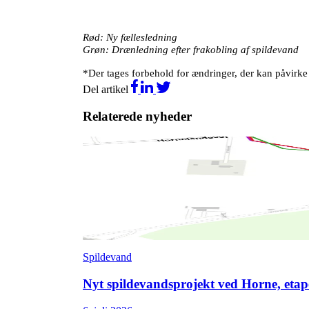
Rød: Ny fællesledning
Grøn: Drænledning efter frakobling af spildevand
*Der tages forbehold for ændringer, der kan påvirke
Del artikel
Relaterede nyheder
Spildevand
Nyt spildevandsprojekt ved Horne, etap