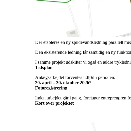
FFV Spildevand går i gang med et større projekt ve
I dag ledes begge dele gennem det samme system. Med
Projektet er blevet muligt, fordi Faaborg-Midtfyn 
Hvad skal der ske?
Der etableres en ny spildevandsledning parallelt me
Den eksisterende ledning får samtidig en ny funkti
I samme projekt udskifter vi også en ældre trykledni
Tidsplan
Anlægsarbejdet forventes udført i perioden:
20. april – 30. oktober 2026
*
Fotoregistrering
Inden arbejdet går i gang, foretager entreprenøren fo
Kort over projektet