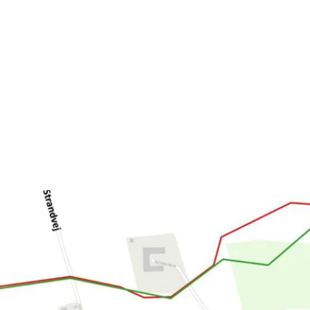
æssig håndtering af spildevand og drænvand.