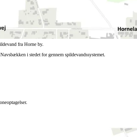
åndtere spildevand og drænvand mere hensigtsmæssigt fremover.
til gavn for både drift og miljø.
pildevand fra Horne by.
l Navsbækken i stedet for gennem spildevandssystemet.
roneoptagelser.