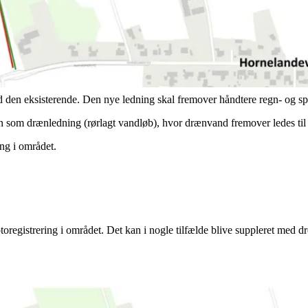
d Horne, hvor vi etablerer en ny spildevandsledning. Formålet er at h
 den nye løsning bliver det muligt at håndtere vandet mere effektivt – 
Kommune har tilvejebragt det nødvendige plangrundlag.
d den eksisterende. Den nye ledning skal fremover håndtere regn- og s
on som drænledning (rørlagt vandløb), hvor drænvand fremover ledes ti
ng i området.
toregistrering i området. Det kan i nogle tilfælde blive suppleret med d