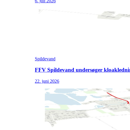
6. juli 2026
Spildevand
FFV Spildevand undersøger kloakledn
22. juni 2026