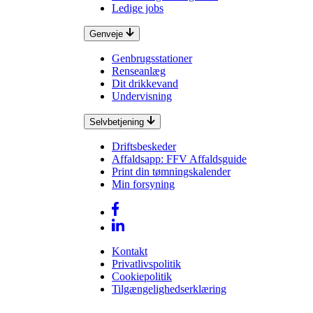
Ledige jobs
Genveje
Genbrugsstationer
Renseanlæg
Dit drikkevand
Undervisning
Selvbetjening
Driftsbeskeder
Affaldsapp: FFV Affaldsguide
Print din tømningskalender
Min forsyning
Kontakt
Privatlivspolitik
Cookiepolitik
Tilgængelighedserklæring