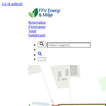
Gå til indhold
Renovation
Fjernvarme
Vand
Spildevand
Nyheder
Nyt spildevandsprojekt ved Ho
Spildevand
9. april 2026
Fra 20. april til 30. oktober etablerer FFV Spildev