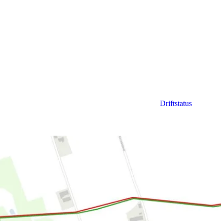
Driftstatus
rne
and en ny spildevandsledning ved Horne for at sikre en mere hensigtsm