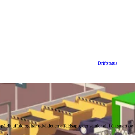
Driftstatus
ning: Alt i én smart og brugervenlig løsning.
på dit affald og har udviklet en affaldsapp, der samler alt i én smart og