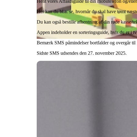
Hent vores Affaldsguide til din mobiltelefon og/eller 
Her kan du bl.a. se, hvornår du skal have tømt næs
Du kan også bestille afhentning af din røde kasse/
Appen indeholder en sorteringsguide, hvis du er i tvi
Bemærk SMS påmindelser bortfalder og overgår til n
Sidste SMS udsendes den 27. november 2025.