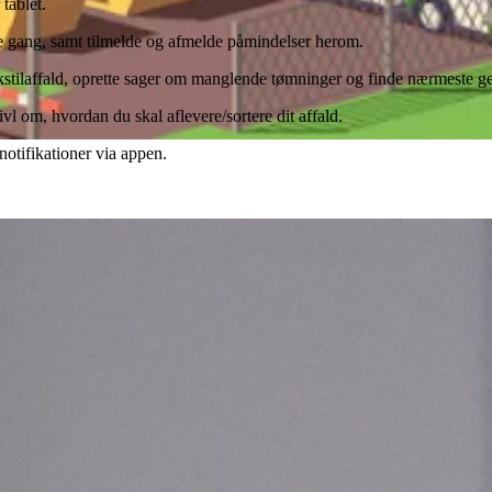
tablet.
te gang, samt tilmelde og afmelde påmindelser herom.
tekstilaffald, oprette sager om manglende tømninger og finde nærmeste 
vl om, hvordan du skal aflevere/sortere dit affald.
otifikationer via appen.