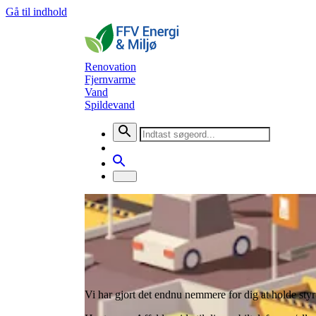
Gå til indhold
Renovation
Fjernvarme
Vand
Spildevand
Selvbetjening
Affaldsapp: FFV Affaldsguide
Selvbetjening til din affaldsord
Vi har gjort det endnu nemmere for dig at holde styr 