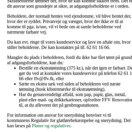
Skraldebilerne tømmer der, hvor de kan komme sikkert frem. Det e
dit ansvar som grundejer at sikre, at adgangsforholdene er i orden.
Beholdere, der normalt hentes ved ejendomme, vil blive hentet der,
hvor der er ryddet. Privatveje og vænger, hvor der ikke er til at
komme til pga. is/sne, vil vi bede om at samle beholderne ved
nærmeste farbare vej.
Du kan evt. ringe til vores kundeservice og lave en aftale om, hvor 
stiller beholderne. De kan kontaktes på tlf. 62 61 16 66.
Mangler du plads i beholderen, fordi du ikke har fået tømt på grund
af adgangsforholdene, kan du:
Bestille en ekstratømning (375 kr.), når det igen er farbart. D
gør du ved at kontakte vores kundeservice på telefon 62 61 
66 eller ffv@ffv.fk, eller
Sætte en ekstra sæk ved siden af beholderen ved næste
tømning (husk klistermærke til ekstratømning).
Har du genanvendeligt affald, som pap, papir, glas, metal,
plast eller mad- og drikkekartoner, opfordrer FFV Renovatio
til, at du afleveret det på genbrugsstationen.
For information om ansvar for snerydning henviser vi til
kommunens Regulativ for glatførebekæmpelse og snerydning. Det
kan læses på
Planer og regulativer
.