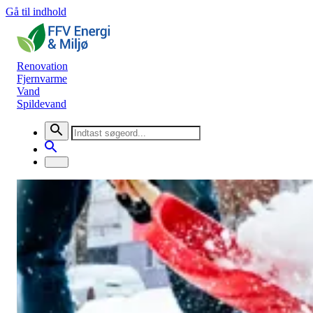
Gå til indhold
Renovation
Fjernvarme
Vand
Spildevand
Nyheder
Hjælp din skraldemand i vintervejret
Renovation
30. november 2021
Vintervejret banker for alvor på døren nu. Der varsles koldere
temperaturer og sne her i den første uge af december. Det betyder