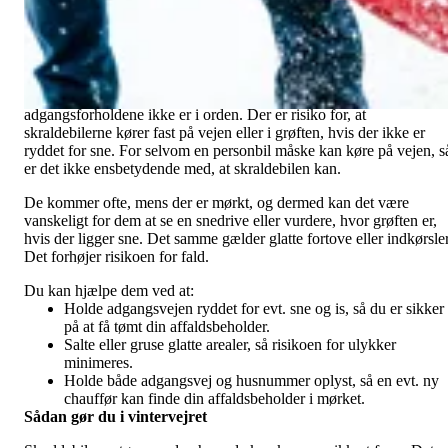
udfordringer for vores skraldemænd, som risikerer at køre fast eller
glide på glatte fortove og indkørsler. FFV Renovation opfordrer til,
at man sikrer sig, at fortov, indkørsel og vej er ryddet for sne og
saltet eller gruset.
Vintermånederne sætter vores skraldemænd på overarbejde, hvis
adgangsforholdene ikke er i orden. Der er risiko for, at
skraldebilerne kører fast på vejen eller i grøften, hvis der ikke er
ryddet for sne. For selvom en personbil måske kan køre på vejen, s
er det ikke ensbetydende med, at skraldebilen kan.
De kommer ofte, mens der er mørkt, og dermed kan det være
vanskeligt for dem at se en snedrive eller vurdere, hvor grøften er,
hvis der ligger sne. Det samme gælder glatte fortove eller indkørsler
Det forhøjer risikoen for fald.
Du kan hjælpe dem ved at:
Holde adgangsvejen ryddet for evt. sne og is, så du er sikker
på at få tømt din affaldsbeholder.
Salte eller gruse glatte arealer, så risikoen for ulykker
minimeres.
Holde både adgangsvej og husnummer oplyst, så en evt. ny
chauffør kan finde din affaldsbeholder i mørket.
Sådan gør du i vintervejret