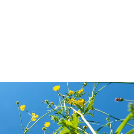
e.
holderen og tiltrække fluer.