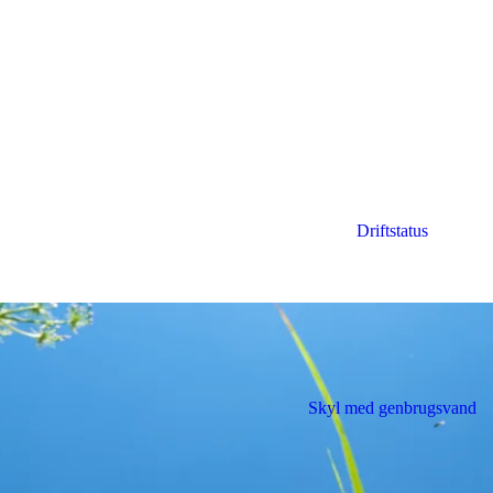
Driftstatus
n i sommervarmen
Skyl med genbrugsvand
eholderen. Her får du enkle råd, der kan hjælpe med at mindske genern
 Når temperaturen stiger, kan madaffald hurtigere give lugt i affaldsbe