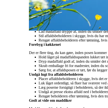
Det er ikke farligt, men det kan være ubehageligt –
Heldigvis kan nogle få vaner være med til at minds
De vigtigste råd
Luk affaldsposen med en god knude, og undgå
Overfyld ikke affaldsbeholderen – låget skal 
Lad madaffald dryppe af, inden du smider det
Stil affaldsbeholderen i skygge, hvis du har m
Rengør affaldsbeholderen efter tømning, hvis
Forebyg i køkkenet
Der er flere ting, du kan gøre, inden posen kommer 
Hold låget på madaffaldsspanden lukket tæt i
Dryp madaffald godt af, inden du smider det u
Skrab emballage fri for madrester, inden du 
Sørg for, at affaldsposen er tæt, før du lægge
Undgå lugt fra affaldsbeholderen
Placer affaldsbeholderen i skygge, hvis det er
Luk låget ordentligt, så fluer har sværere ved 
Læg poserne forsigtigt i beholderen, så der i
Undgå at presse ekstra affald ned i beholderen
Rengør beholderen efter tømning, hvis den t
Godt at vide om maddiker