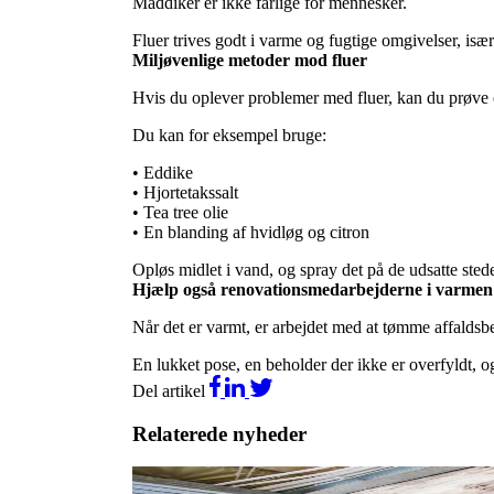
Maddiker er ikke farlige for mennesker.
Fluer trives godt i varme og fugtige omgivelser, især
Miljøvenlige metoder mod fluer
Hvis du oplever problemer med fluer, kan du prøve e
Du kan for eksempel bruge:
• Eddike
• Hjortetakssalt
• Tea tree olie
• En blanding af hvidløg og citron
Opløs midlet i vand, og spray det på de udsatte sted
Hjælp også renovationsmedarbejderne i varmen
Når det er varmt, er arbejdet med at tømme affalds
En lukket pose, en beholder der ikke er overfyldt, 
Del artikel
Relaterede nyheder