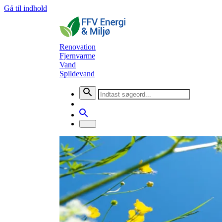
Gå til indhold
Renovation
Fjernvarme
Vand
Spildevand
Nyheder
Gode råd til affaldsbeholdere
Varme sommerdage kan give ekstra lugt fra affaldsb
De kommende dage skrues der gradvist op for varmen.