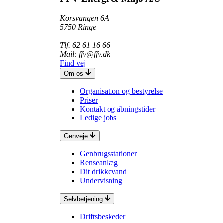
Korsvangen 6A
5750 Ringe
Tlf. 62 61 16 66
Mail: ffv@ffv.dk
Find vej
Om os
Organisation og bestyrelse
Priser
Kontakt og åbningstider
Ledige jobs
Genveje
Genbrugsstationer
Renseanlæg
Dit drikkevand
Undervisning
Selvbetjening
Driftsbeskeder