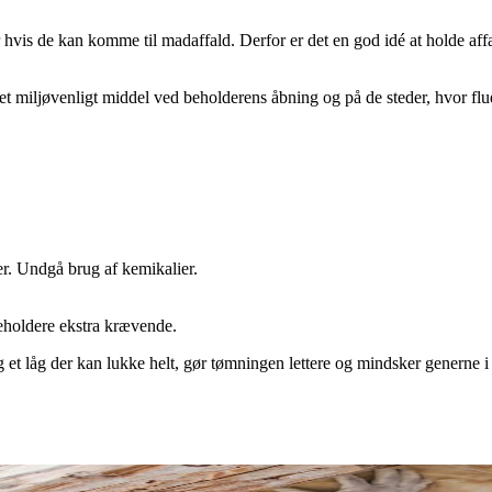
 hvis de kan komme til madaffald. Derfor er det en god idé at holde affa
t miljøvenligt middel ved beholderens åbning og på de steder, hvor flue
er. Undgå brug af kemikalier.
beholdere ekstra krævende.
og et låg der kan lukke helt, gør tømningen lettere og mindsker genern