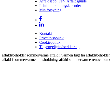
Affaldsapp: FFV Affaldsguide
Print din tømningskalender
Min forsyning
Kontakt
Privatlivspolitik
Cookiepolitik
Tilgængelighedserklæring
affaldsbeholder sommervarme affald i varmen lugt fra affaldsbeholder f
affald i sommervarmen husholdningsaffald sommervarme renovatio