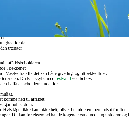
 både for dig, dine naboer og de renovationsmedarbejdere, der tømmer 
ke generne.
 at overfylde posen.
kunne lukke helt.
 ud.
ulighed for det.
 den trænger.
ud i affaldsbeholderen.
nde i køkkenet.
d. Væske fra affaldet kan både give lugt og tiltrække fluer.
sorterer den. Du kan skylle med
restvand
ved behov.
r den i affaldsbeholderen udenfor.
 muligt.
at komme ned til affaldet.
kke går hul på dem.
. Hvis låget ikke kan lukke helt, bliver beholderen mere udsat for fluer 
rænger. Du kan for eksempel hælde kogende vand ned langs siderne og