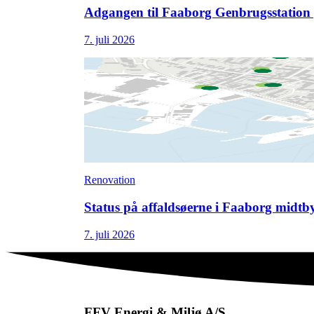
Adgangen til Faaborg Genbrugsstation 
7. juli 2026
Renovation
Status på affaldsøerne i Faaborg midtb
7. juli 2026
FFV Energi & Miljø A/S