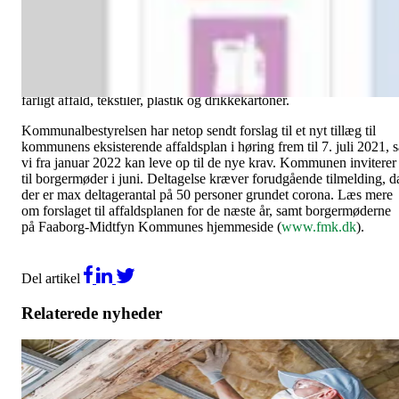
Som led i den nationale klimaplan skal borgerne i Faaborg-Midtfyn
Kommune sortere flere typer af affald.
Fremadrettet skal vi samlet set sortere 10 kategorier, nemlig
madaffald, restaffald, pap- og papiraffald, metal- og glasaffald,
farligt affald, tekstiler, plastik og drikkekartoner.
Kommunalbestyrelsen har netop sendt forslag til et nyt tillæg til
kommunens eksisterende affaldsplan i høring frem til 7. juli 2021, s
vi fra januar 2022 kan leve op til de nye krav. Kommunen inviterer
til borgermøder i juni. Deltagelse kræver forudgående tilmelding, d
der er max deltagerantal på 50 personer grundet corona. Læs mere
om forslaget til affaldsplanen for de næste år, samt borgermøderne
på Faaborg-Midtfyn Kommunes hjemmeside (
www.fmk.dk
).
Del artikel
Relaterede nyheder