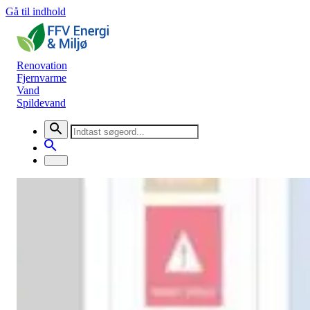
Gå til indhold
Renovation
Fjernvarme
Vand
Spildevand
Nyheder
Forslag om ny affaldsordning
Renovation
12. maj 2021
Forslag til ny affaldsordning er i høring og betyder at affald skal
sorteres i flere fraktioner.