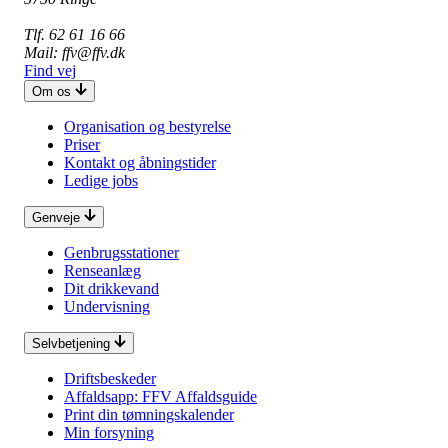
Tlf. 62 61 16 66
Mail: ffv@ffv.dk
Find vej
Om os
Organisation og bestyrelse
Priser
Kontakt og åbningstider
Ledige jobs
Genveje
Genbrugsstationer
Renseanlæg
Dit drikkevand
Undervisning
Selvbetjening
Driftsbeskeder
Affaldsapp: FFV Affaldsguide
Print din tømningskalender
Min forsyning