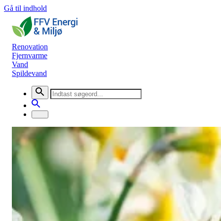
Gå til indhold
Renovation
Fjernvarme
Vand
Spildevand
Nyheder
Åbningstider 2. pinsedag
Renovation
22. maj 2026
Genbrugsstationerne i Faaborg, Årslev og Ringe holder åbent
mandag 2. pinsedag. Genbrugsstationen i Broby holder lukket.