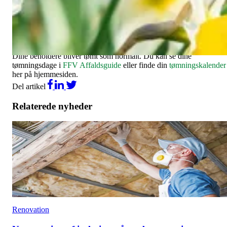
Mandag den 25. maj er det 2. pinsedag.
Genbrugsstationerne i Faaborg, Årslev og Ringe holder åbent kl. 9
17. Brobyværk holder lukket.
Dine beholdere bliver tømt som normalt. Du kan se dine
tømningsdage i
FFV Affaldsguide
eller finde din
tømningskalender
her på hjemmesiden.
Del artikel
Relaterede nyheder
Renovation