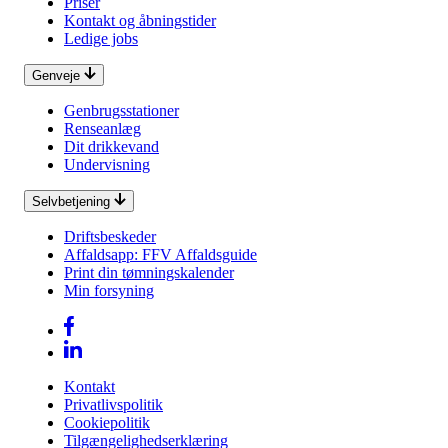
Priser
Kontakt og åbningstider
Ledige jobs
Genveje
Genbrugsstationer
Renseanlæg
Dit drikkevand
Undervisning
Selvbetjening
Driftsbeskeder
Affaldsapp: FFV Affaldsguide
Print din tømningskalender
Min forsyning
Kontakt
Privatlivspolitik
Cookiepolitik
Tilgængelighedserklæring