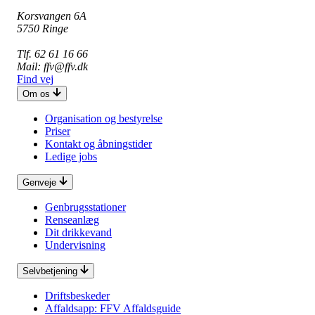
Korsvangen 6A
5750 Ringe
Tlf. 62 61 16 66
Mail: ffv@ffv.dk
Find vej
Om os
Organisation og bestyrelse
Priser
Kontakt og åbningstider
Ledige jobs
Genveje
Genbrugsstationer
Renseanlæg
Dit drikkevand
Undervisning
Selvbetjening
Driftsbeskeder
Affaldsapp: FFV Affaldsguide