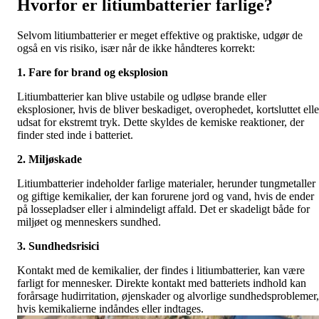
Hvorfor er litiumbatterier farlige?
Selvom litiumbatterier er meget effektive og praktiske, udgør de
også en vis risiko, især når de ikke håndteres korrekt:
1. Fare for brand og eksplosion
Litiumbatterier kan blive ustabile og udløse brande eller
eksplosioner, hvis de bliver beskadiget, overophedet, kortsluttet elle
udsat for ekstremt tryk. Dette skyldes de kemiske reaktioner, der
finder sted inde i batteriet.
2. Miljøskade
Litiumbatterier indeholder farlige materialer, herunder tungmetaller
og giftige kemikalier, der kan forurene jord og vand, hvis de ender
på lossepladser eller i almindeligt affald. Det er skadeligt både for
miljøet og menneskers sundhed.
3. Sundhedsrisici
Kontakt med de kemikalier, der findes i litiumbatterier, kan være
farligt for mennesker. Direkte kontakt med batteriets indhold kan
forårsage hudirritation, øjenskader og alvorlige sundhedsproblemer,
hvis kemikalierne indåndes eller indtages.