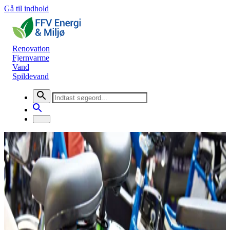
Gå til indhold
Renovation
Fjernvarme
Vand
Spildevand