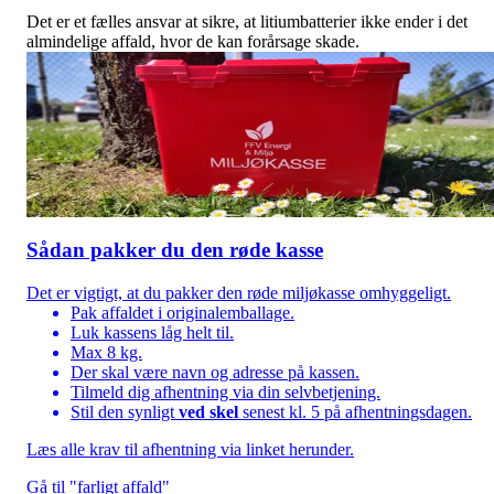
Det er et fælles ansvar at sikre, at litiumbatterier ikke ender i det
almindelige affald, hvor de kan forårsage skade.
Sådan pakker du den røde kasse
Det er vigtigt, at du pakker den røde miljøkasse omhyggeligt.
Pak affaldet i originalemballage.
Luk kassens låg helt til.
Max 8 kg.
Der skal være navn og adresse på kassen.
Tilmeld dig afhentning via din selvbetjening.
Stil den synligt
ved skel
senest kl. 5 på afhentningsdagen.
Læs alle krav til afhentning via linket herunder.
Gå til "farligt affald"