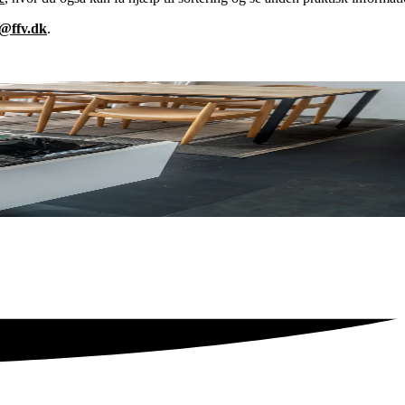
v@ffv.dk
.