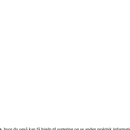
e
, hvor du også kan få hjælp til sortering og se anden praktisk informati