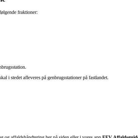
følgende fraktioner:
nbrugsstation.
kal i stedet afleveres på genbrugsstationer på fastlandet.
g og affaldshåndtering her på siden eller i vores app
FFV Affaldsguid