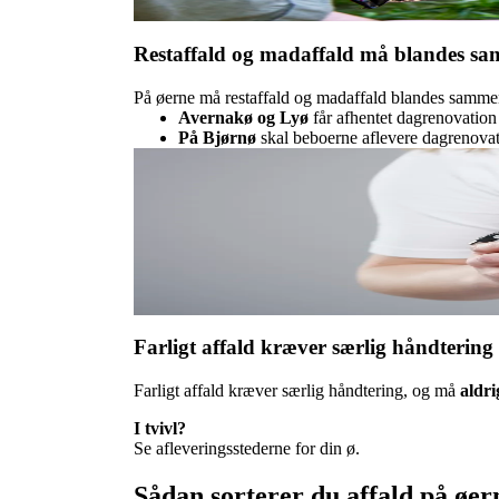
Restaffald og madaffald må blandes s
På øerne må restaffald og madaffald blandes samme
Avernakø og Lyø
får afhentet dagrenovatio
På Bjørnø
skal beboerne aflevere dagrenovat
Farligt affald kræver særlig håndtering
Farligt affald kræver særlig håndtering, og må
aldr
I tvivl?
Se afleveringsstederne for din ø.
Sådan sorterer du affald på øer