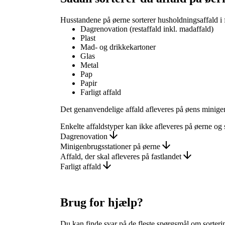
Husstandene på øerne sorterer husholdningsaffald i 
Dagrenovation (restaffald inkl. madaffald)
Plast
Mad- og drikkekartoner
Glas
Metal
Pap
Papir
Farligt affald
Det genanvendelige affald afleveres på øens minige
Enkelte affaldstyper kan ikke afleveres på øerne og s
Dagrenovation
Minigenbrugsstationer på øerne
Affald, der skal afleveres på fastlandet
Farligt affald
Brug for hjælp?
Du kan finde svar på de fleste spørgsmål om sorterin