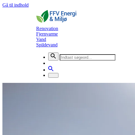
Gå til indhold
Renovation
Fjernvarme
Vand
Spildevand