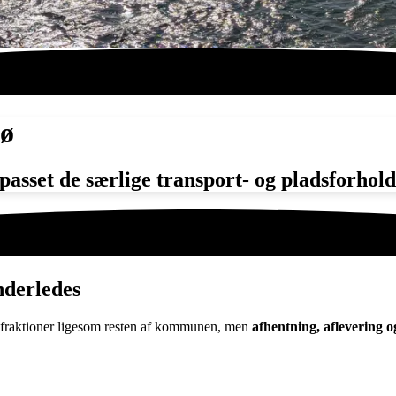
nø
passet de særlige transport- og pladsforhold.
nderledes
re fraktioner ligesom resten af kommunen, men
afhentning, aflevering og 