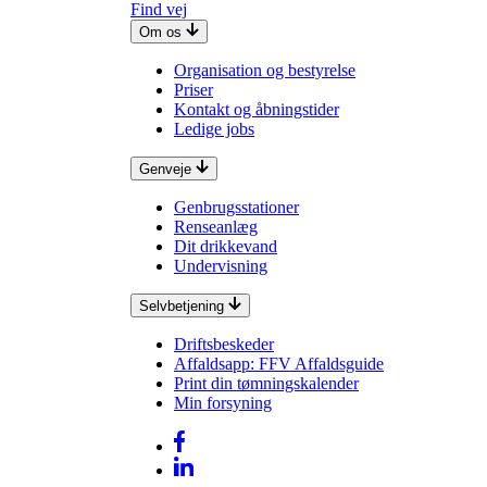
Find vej
Om os
Organisation og bestyrelse
Priser
Kontakt og åbningstider
Ledige jobs
Genveje
Genbrugsstationer
Renseanlæg
Dit drikkevand
Undervisning
Selvbetjening
Driftsbeskeder
Affaldsapp: FFV Affaldsguide
Print din tømningskalender
Min forsyning