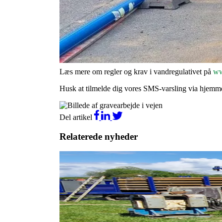
I foråret 2025 gennemfører FFV Vand A/S renovering 
Formålet med renoveringen er at fremtidssikre ledni
De berørte husstande har modtaget direkte informat
eller udskiftning, hvis ledningerne er teknisk udtjent
Læs mere om regler og krav i vandregulativet på
ww
Husk at tilmelde dig vores SMS-varsling via hjem
Del artikel
Relaterede nyheder