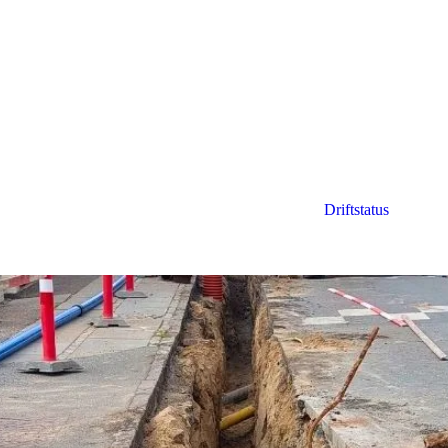
Driftstatus
n del af Kildetoften
detoften i foråret 2025. Projektet skal sikre færre lækager og et stærk