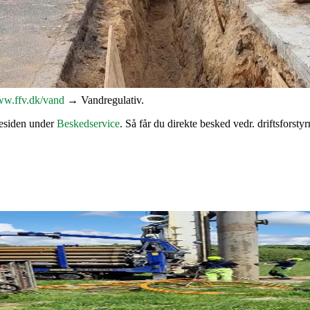
og udskiftning af både forsynings- og stikledninger i en del af Kildet
ngsnettet og reducere risikoen for lækager og vandskader.
ion via brev. I brevet fremgår det bl.a., at grundejere med gamle jor
e.
w.ffv.dk/vand
→ Vandregulativ.
mesiden under
Beskedservice
. Så får du direkte besked vedr. driftsforsty