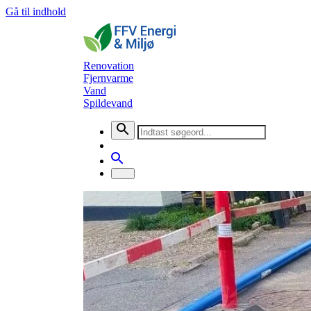
Gå til indhold
Renovation
Fjernvarme
Vand
Spildevand
Nyheder
Renovering af vandledninger i e
Vand
1. maj 2025
FFV Vand A/S renoverer vandledninger i en del af Kil