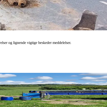
often.
dledninger skal være opmærksomme på, at FFV Vand A/S kan stille krav 
rrelser og lignende vigtige beskeder meddelelser.