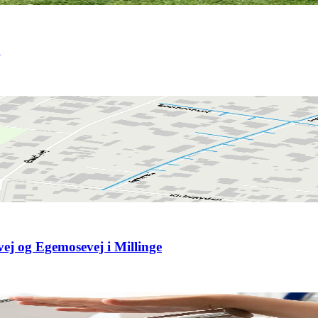
g
vej og Egemosevej i Millinge