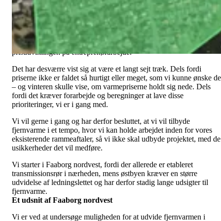
i nordvestområdet - og vi forventer at kunne melde noget konkret u
efter sommerferien.
Da fjernvarmeprojektet i Faaborg blev aflyst sidste år på grund af d
meget høje entreprenørpriser, lovede vi at holde tæt øje med
prisudviklingen på entreprenørarbejde.
Det har desværre vist sig at være et langt sejt træk. Dels fordi
priserne ikke er faldet så hurtigt eller meget, som vi kunne ønske de
– og vinteren skulle vise, om varmepriserne holdt sig nede. Dels
fordi det kræver forarbejde og beregninger at lave disse
prioriteringer, vi er i gang med.
Vi vil gerne i gang og har derfor besluttet, at vi vil tilbyde
fjernvarme i et tempo, hvor vi kan holde arbejdet inden for vores
eksisterende rammeaftaler, så vi ikke skal udbyde projektet, med de
usikkerheder det vil medføre.
Vi starter i Faaborg nordvest, fordi der allerede er etableret
transmissionsrør i nærheden, mens østbyen kræver en større
udvidelse af ledningslettet og har derfor stadig lange udsigter til
fjernvarme.
Et udsnit af Faaborg nordvest
Vi er ved at undersøge muligheden for at udvide fjernvarmen i