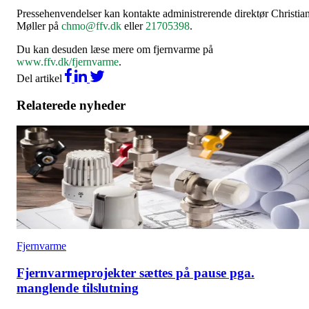
Pressehenvendelser kan kontakte administrerende direktør Christia
Møller på
chmo@ffv.dk
eller
21705398
.
Du kan desuden læse mere om fjernvarme på
www.ffv.dk/fjernvarme
.
Del artikel
Relaterede nyheder
Fjernvarme
Fjernvarmeprojekter sættes på pause pga.
manglende tilslutning