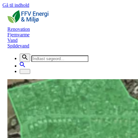
Gå til indhold
Renovation
Fjernvarme
Vand
Spildevand
Nyheder
Nyt om udvidelsen af fjernvarme i
Faaborg
Fjernvarme
26. juni 2024
Så er der endelig nyt om fjernvarmeprojektet i Faaborg. Vi starter o