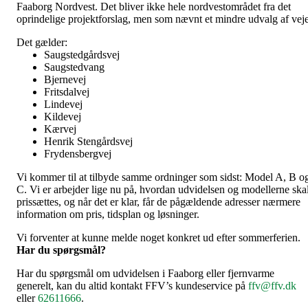
Faaborg Nordvest. Det bliver ikke hele nordvestområdet fra det
oprindelige projektforslag, men som nævnt et mindre udvalg af veje
Det gælder:
Saugstedgårdsvej
Saugstedvang
Bjernevej
Fritsdalvej
Lindevej
Kildevej
Kærvej
Henrik Stengårdsvej
Frydensbergvej
Vi kommer til at tilbyde samme ordninger som sidst: Model A, B o
C. Vi er arbejder lige nu på, hvordan udvidelsen og modellerne ska
prissættes, og når det er klar, får de pågældende adresser nærmere
information om pris, tidsplan og løsninger.
Vi forventer at kunne melde noget konkret ud efter sommerferien.
Har du spørgsmål?
Har du spørgsmål om udvidelsen i Faaborg eller fjernvarme
generelt, kan du altid kontakt FFV’s kundeservice på
ffv@ffv.dk
eller
62611666
.