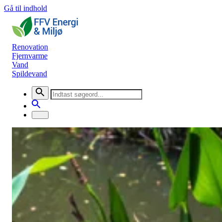
Gå til indhold
Renovation
Fjernvarme
Vand
Spildevand
Nyheder
Forbrugervalget 2026 er afgjort
Generel information
25. februar 2026
Resultatet af FFV’s forbrugervalg 2026 er nu afgjort.