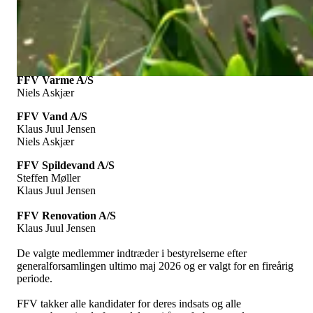
Tak til alle kandidater for deres engagement og til de
stemmeberettigede for at deltage i valget.
Nedenstående kandidater er valgt som forbrugervalgte
bestyrelsesmedlemmer:
FFV Varme A/S
Niels Askjær
FFV Vand A/S
Klaus Juul Jensen
Niels Askjær
FFV Spildevand A/S
Steffen Møller
Klaus Juul Jensen
FFV Renovation A/S
Klaus Juul Jensen
De valgte medlemmer indtræder i bestyrelserne efter
generalforsamlingen ultimo maj 2026 og er valgt for en fireårig
periode.
FFV takker alle kandidater for deres indsats og alle