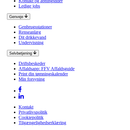
Kontakt og åbningstider
Ledige jobs
Genveje
Genbrugsstationer
Renseanlæg
Dit drikkevand
Undervisning
Selvbetjening
Driftsbeskeder
Affaldsapp: FFV Affaldsguide
Print din tømningskalender
Min forsyning
Kontakt
Privatlivspolitik
Cookiepolitik
Tilgængelighedserklæring