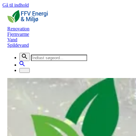
Gå til indhold
Renovation
Fjernvarme
Vand
Spildevand
Nyheder
Forbrugervalg 2026
Generel information
1. oktober 2025
Opdateret d. 21. oktober 2025. Opstillingsperioden til forbrugerval
bestyrelsesmedlem til henholdsvis FFV Renovation A/S, FFV