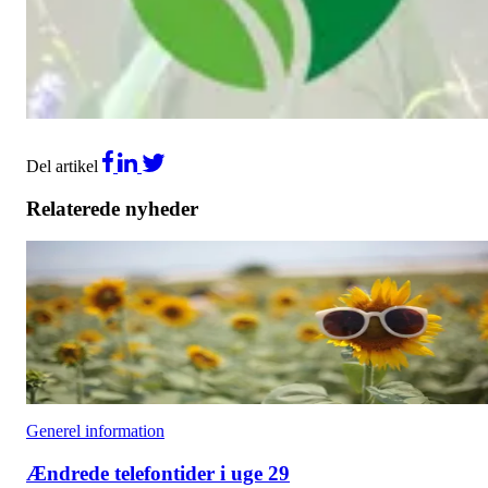
Varme A/S, FFV Vand A/S og FFV Spildevand A/S er i gang.
Har det din interesse kan du holde dig orienteret her på hjemmesid
og evt. stille op i perioden fra den 21. oktober til den 21. november
Læs mere her:
Forbrugervalg 2026 - FFV
Del artikel
Relaterede nyheder
Generel information
Ændrede telefontider i uge 29