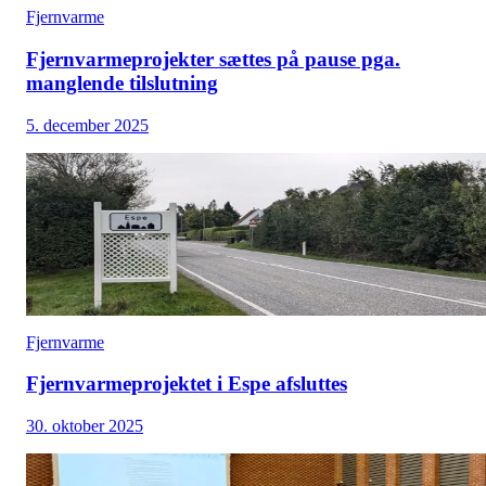
Fjernvarme
Fjernvarmeprojekter sættes på pause pga.
manglende tilslutning
5. december 2025
Fjernvarme
Fjernvarmeprojektet i Espe afsluttes
30. oktober 2025