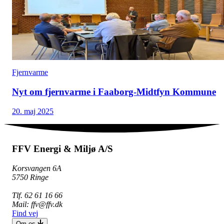
Fjernvarme
Nyt om fjernvarme i Faaborg-Midtfyn Kommune
20. maj 2025
FFV Energi & Miljø A/S
Korsvangen 6A
5750 Ringe
Tlf. 62 61 16 66
Mail: ffv@ffv.dk
Find vej
Om os