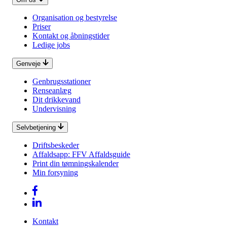
Organisation og bestyrelse
Priser
Kontakt og åbningstider
Ledige jobs
Genveje
Genbrugsstationer
Renseanlæg
Dit drikkevand
Undervisning
Selvbetjening
Driftsbeskeder
Affaldsapp: FFV Affaldsguide
Print din tømningskalender
Min forsyning
Kontakt