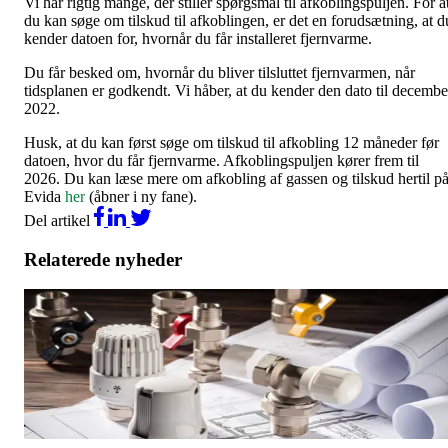
Vi har rigtig mange, der stiller spørgsmål til afkoblingspuljen. For a
du kan søge om tilskud til afkoblingen, er det en forudsætning, at d
kender datoen for, hvornår du får installeret fjernvarme.
Du får besked om, hvornår du bliver tilsluttet fjernvarmen, når
tidsplanen er godkendt. Vi håber, at du kender den dato til decembe
2022.
Husk, at du kan først søge om tilskud til afkobling 12 måneder før
datoen, hvor du får fjernvarme. Afkoblingspuljen kører frem til
2026. Du kan læse mere om afkobling af gassen og tilskud hertil p
Evida
her
(åbner i ny fane).
Del artikel
Relaterede nyheder