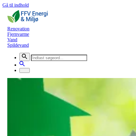
Gå til indhold
Renovation
Fjernvarme
Vand
Spildevand
Nyheder
Fjernvarmen kommer til Faaborg!
Fjernvarme
10. maj 2022
De første 300 kontrakter er nu skrevet under, og fjernvarme i
Faaborg nordvest, Strandgårdsparken og Sundbrinken er derfor