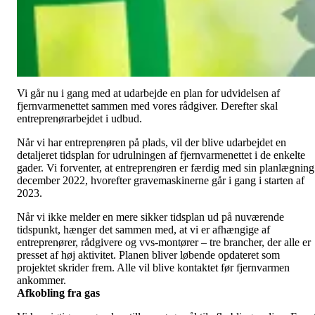
en realitet.
Vi er glade for, at så mange ønsker at få fjernvarme, o
det betyder, at vi nu kan sætte gang i projektet.
Vi glæder os! Der
er stadig plads til flere i fællesskabet, så husk at underskrive
aftalen – eller melde dig til fjernvarme, hvis du skal nå at være
med.
Tidsplan for udvidelsen
Vi går nu i gang med at udarbejde en plan for udvidelsen af
fjernvarmenettet sammen med vores rådgiver. Derefter skal
entreprenørarbejdet i udbud.
Når vi har entreprenøren på plads, vil der blive udarbejdet en
detaljeret tidsplan for udrulningen af fjernvarmenettet i de enkelte
gader. Vi forventer, at entreprenøren er færdig med sin planlægning
december 2022, hvorefter gravemaskinerne går i gang i starten af
2023.
Når vi ikke melder en mere sikker tidsplan ud på nuværende
tidspunkt, hænger det sammen med, at vi er afhængige af
entreprenører, rådgivere og vvs-montører – tre brancher, der alle er
presset af høj aktivitet. Planen bliver løbende opdateret som
projektet skrider frem. Alle vil blive kontaktet før fjernvarmen
ankommer.
Afkobling fra gas