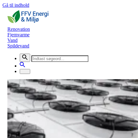
Gå til indhold
Renovation
Fjernvarme
Vand
Spildevand
Nyheder
Fjernvarme på vej til flere faaborgenser
Fjernvarme
13. november 2020
FFV Varme A/S' nye store varmepumpe kommer til at betyde øget
kapacitet og giver anledning til overvejelser om udvidelse af