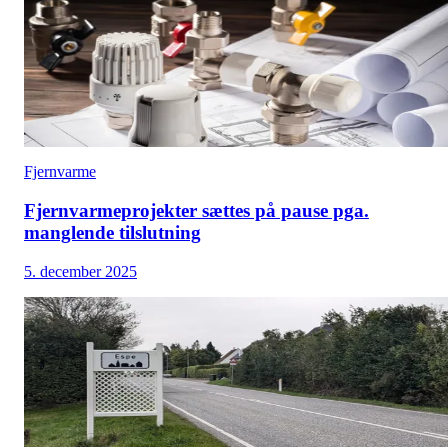
Fjernvarme
Fjernvarmeprojekter sættes på pause pga.
manglende tilslutning
5. december 2025