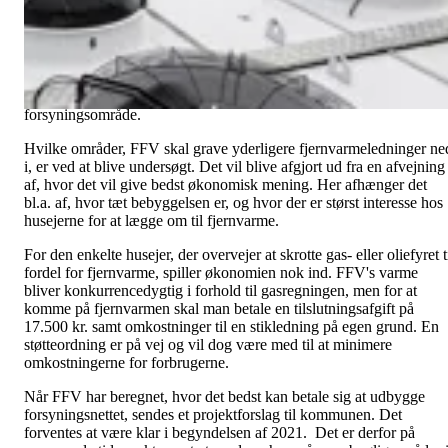
forsyningsnettet i Faaborg.
FFV Varme A/S (FFV) dækker det centrale Faaborg med
fjernvarme. Kapaciteten på de nye store varmepumper gør det
muligt eventuelt at udvide forsyningsområdet. Først og fremmes vil
FFV kigge på de områder, der grænser op til det nuværende
forsyningsområde.
Hvilke områder, FFV skal grave yderligere fjernvarmeledninger ne
i, er ved at blive undersøgt. Det vil blive afgjort ud fra en afvejning
af, hvor det vil give bedst økonomisk mening. Her afhænger det
bl.a. af, hvor tæt bebyggelsen er, og hvor der er størst interesse hos
husejerne for at lægge om til fjernvarme.
For den enkelte husejer, der overvejer at skrotte gas- eller oliefyret t
fordel for fjernvarme, spiller økonomien nok ind. FFV's varme
bliver konkurrencedygtig i forhold til gasregningen, men for at
komme på fjernvarmen skal man betale en tilslutningsafgift på
17.500 kr. samt omkostninger til en stikledning på egen grund. En
støtteordning er på vej og vil dog være med til at minimere
omkostningerne for forbrugerne.
Når FFV har beregnet, hvor det bedst kan betale sig at udbygge
forsyningsnettet, sendes et projektforslag til kommunen. Det
forventes at være klar i begyndelsen af 2021. Det er derfor på