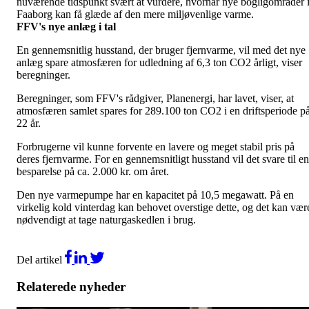
nuværende tidspunkt svært at vurdere, hvornår nye bogligområder 
Faaborg kan få glæde af den mere miljøvenlige varme.
FFV's nye anlæg i tal
En gennemsnitlig husstand, der bruger fjernvarme, vil med det nye
anlæg spare atmosfæren for udledning af 6,3 ton CO2 årligt, viser
beregninger.
Beregninger, som FFV's rådgiver, Planenergi, har lavet, viser, at
atmosfæren samlet spares for 289.100 ton CO2 i en driftsperiode p
22 år.
Forbrugerne vil kunne forvente en lavere og meget stabil pris på
deres fjernvarme. For en gennemsnitligt husstand vil det svare til en
besparelse på ca. 2.000 kr. om året.
Den nye varmepumpe har en kapacitet på 10,5 megawatt. På en
virkelig kold vinterdag kan behovet overstige dette, og det kan vær
nødvendigt at tage naturgaskedlen i brug.
Del artikel
Relaterede nyheder