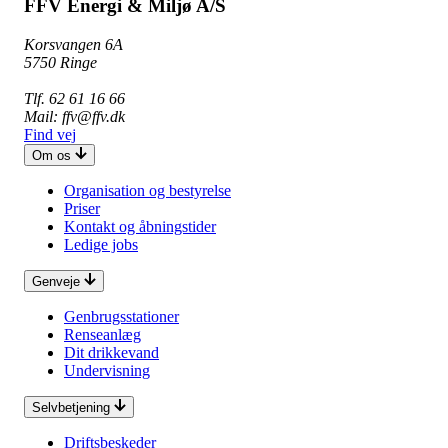
FFV Energi & Miljø A/S
Korsvangen 6A
5750 Ringe
Tlf. 62 61 16 66
Mail: ffv@ffv.dk
Find vej
Om os
Organisation og bestyrelse
Priser
Kontakt og åbningstider
Ledige jobs
Genveje
Genbrugsstationer
Renseanlæg
Dit drikkevand
Undervisning
Selvbetjening
Driftsbeskeder