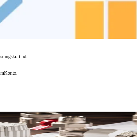
t nemmere at få et overblik og se, at om du reelt kan spare på varmen.
på varmen
.
egninger, målere og forbrug. Er det første gang du logger ind, skal d
æsningskort ud.
NemKonto.