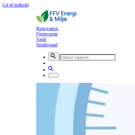
Gå til indhold
Renovation
Fjernvarme
Vand
Spildevand
Nyheder
Få overblik over dit varmefor
Størstedelen af dine energiudgifter går til opvarmn
på dine forbrugsvaner i hverdagen.
Aflæs en gang om måneden