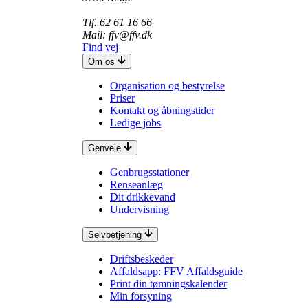
Tlf. 62 61 16 66
Mail: ffv@ffv.dk
Find vej
Om os
Organisation og bestyrelse
Priser
Kontakt og åbningstider
Ledige jobs
Genveje
Genbrugsstationer
Renseanlæg
Dit drikkevand
Undervisning
Selvbetjening
Driftsbeskeder
Affaldsapp: FFV Affaldsguide
Print din tømningskalender
Min forsyning