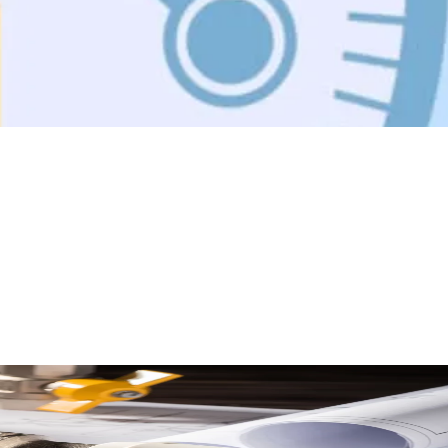
 Vi anbefaler, at du aflæser din varmemåler en gang om måneden og holde
u bruge dit kundenummer og aktiveringskode, som du finder på din