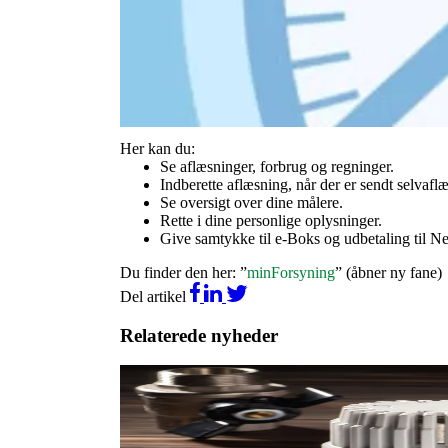
Når du aflæser dit varmeforbrug jævnligt, bliver de
forbrug. Læs også gerne vores gode råd til at
spare 
Få overblik med ”minForsyning”
På "minForsyning" kan du få et overblik over dine r
betalingsserviceoversigt eller i dit velkomstbrev.
Her kan du:
Se aflæsninger, forbrug og regninger.
Indberette aflæsning, når der er sendt selvafl
Se oversigt over dine målere.
Rette i dine personlige oplysninger.
Give samtykke til e-Boks og udbetaling til 
Du finder den her: ”
minForsyning
” (åbner ny fane)
Del artikel
Relaterede nyheder