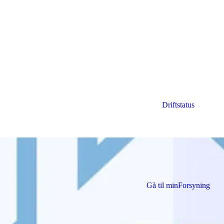
Driftstatus
brug med minForsyning
Gå til minForsyning
ing af din bolig, og derfor er varmen værd at holde øje med. Der er me