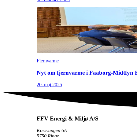
Fjernvarme
Nyt om fjernvarme i Faaborg-Midtfy
20. maj 2025
FFV Energi & Miljø A/S
Korsvangen 6A
5750 Ringe