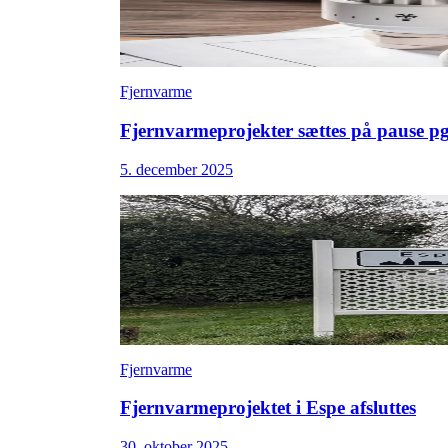
Fjernvarme
Fjernvarmeprojekter sættes på pause pg
5. december 2025
Fjernvarme
Fjernvarmeprojektet i Espe afsluttes
30. oktober 2025