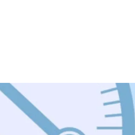
get, du selv kan gøre for at påvirke din varmeregning – også blot ved a