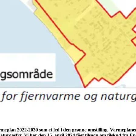
lan 2022-2030 som et led i den grønne omstilling. Varmeplanen h
aturgasfyr. Vi har den 15. april 2024 fået tilsagn om tilskud fra E