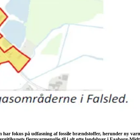
ar fokus på udfasning af fossile brændstoffer, herunder ny varm
nergitilsynets fjernvarmepulje til i alt otte landsbyer i Faaborg-M