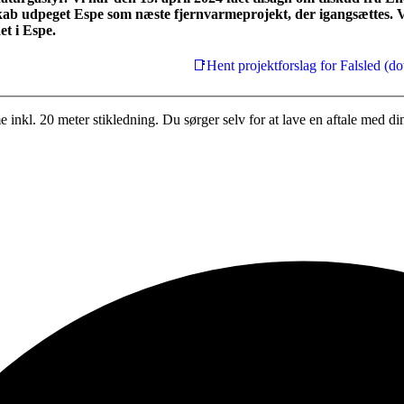
kab udpeget Espe som næste fjernvarmeprojekt, der igangsættes. V
et i Espe.
📑Hent projektforslag for Falsled (d
arme inkl. 20 meter stikledning. Du sørger selv for at lave en aftale med