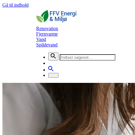
Gå til indhold
Renovation
Fjernvarme
Vand
Spildevand