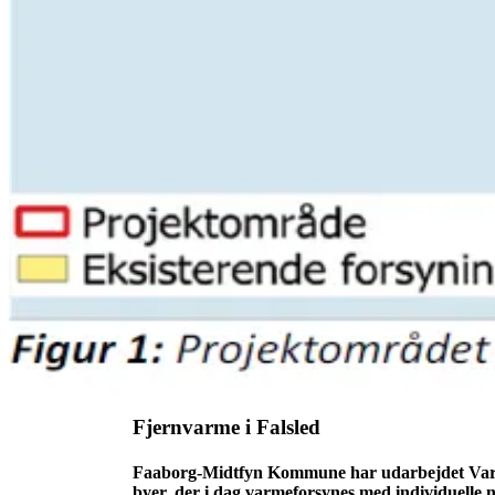
Fjernvarme i Falsled
Faaborg-Midtfyn Kommune har udarbejdet Varmep
byer, der i dag varmeforsynes med individuelle n